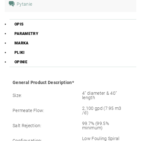
Pytanie
OPIS
PARAMETRY
MARKA
PLIKI
OPINIE
General Product Description*
4″ diameter & 40″
Size:
length
2,100 gpd (7.95 m3
Permeate Flow:
/d)
99.7% (99.5%
Salt Rejection:
minimum)
Low Fouling Spiral
Configuration: