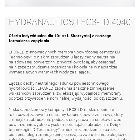
HYDRANAUTICS LFC3-LD 4040
Oferta indywidualna dla 10+ szt. Skorzystaj z naszego
formularza zapytania.
LFC3-LD z innowacyjnych membran odwróconej osmozy LD
Technology™ o niskim zabrudzeniu łączy cechy neutralnie
naładowanej powierzchni z hydrofilowością, aby osiągnąć
najniższe zabrudzenie organiczne i koloidalne w najbardziej
wymagających warunkach wody zasilającej.
Łącząc cechy neutralnego ładunku powierzchniowego i
hydrofilowości, LFC3-LD zapewnia znaczne zmniejszenie
wskaźników zabrudzenia, zwiększając wydajność membrany
poprzez przywrócenie nominalnej wydajności po czyszczeniu.
Niskozabrudzeniowy kompozyt LFC3-LD (niskie ciśnienie
różnicowe) zapewnia neutralny ładunek powierzchniowy, który
zmniejsza zabrudzenie podczas oczyszczania ścieków i wód
powierzchniowych o wysokim potencjale zabrudzenia. Dzięki
technologii LD Technology™ o niskim zabrudzeniu, spadek
ciśnienia ulega zmniejszeniu, obniżając zabrudzenie biologiczne i
koloidalne wewnątrz membrany i skutecznie zmniejszając liczbę