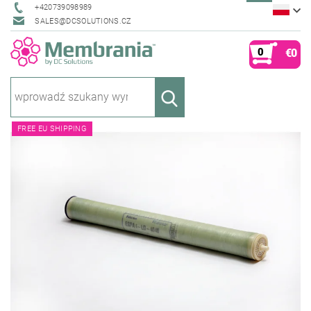
+420739098989
SALES@DCSOLUTIONS.CZ
0
€0
FREE EU SHIPPING