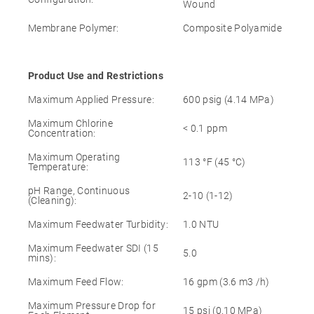
Wound
Membrane Polymer:
Composite Polyamide
Product Use and Restrictions
Maximum Applied Pressure:
600 psig (4.14 MPa)
Maximum Chlorine
< 0.1 ppm
Concentration:
Maximum Operating
113 °F (45 °C)
Temperature:
pH Range, Continuous
2-10 (1-12)
(Cleaning):
Maximum Feedwater Turbidity:
1.0 NTU
Maximum Feedwater SDI (15
5.0
mins):
Maximum Feed Flow:
16 gpm (3.6 m3 /h)
Maximum Pressure Drop for
15 psi (0.10 MPa)