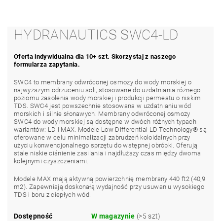
HYDRANAUTICS SWC4-LD
Oferta indywidualna dla 10+ szt. Skorzystaj z naszego
formularza zapytania.
SWC4 to membrany odwróconej osmozy do wody morskiej o
najwyższym odrzuceniu soli, stosowane do uzdatniania różnego
poziomu zasolenia wody morskiej i produkcji permeatu o niskim
TDS. SWC4 jest powszechnie stosowana w uzdatnianiu wód
morskich i silnie słonawych. Membrany odwróconej osmozy
SWC4 do wody morskiej są dostępne w dwóch różnych typach
wariantów: LD i MAX. Modele Low Differential LD Technology® są
oferowane w celu minimalizacji zabrudzeń koloidalnych przy
użyciu konwencjonalnego sprzętu do wstępnej obróbki. Oferują
stale niskie ciśnienie zasilania i najdłuższy czas między dwoma
kolejnymi czyszczeniami.
Modele MAX mają aktywną powierzchnię membrany 440 ft2 (40,9
m2). Zapewniają doskonałą wydajność przy usuwaniu wysokiego
TDS i boru z ciepłych wód.
Dostępność
W magazynie
(>5 szt)