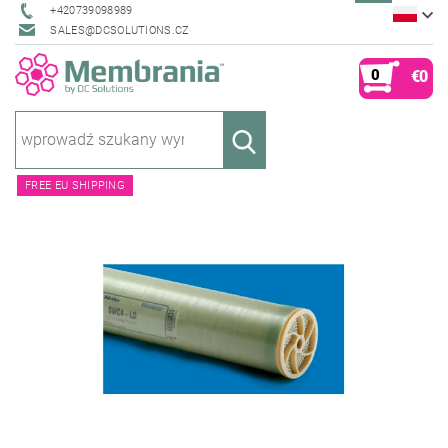
+420739098989
SALES@DCSOLUTIONS.CZ
0
€0
FREE EU SHIPPING