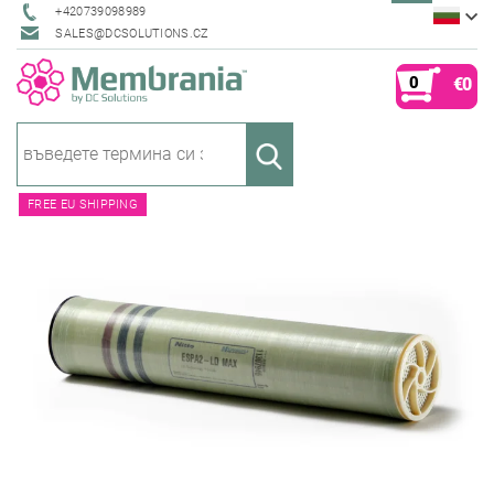
+420739098989
SALES@DCSOLUTIONS.CZ
0
€0
FREE EU SHIPPING