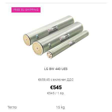
FREE EU SHIPPING
LG BW 440 UES
€659,45 с включен ДДС
€545
€545 / 1 бр.
Тегло
15 kg