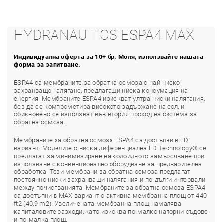
HYDRANAUTICS ESPA4 MAX
Индивидуална оферта за 10+ бр. Моля, използвайте нашата
форма за запитване.
ESPA4 са мембраните за обратна осмоза с най-ниско
захранващо налягане, предлагащи ниска консумация на
енергия. Мембраните ESPA4 изискват ултра-ниски налягания,
без да се компрометира високото задържане на сол, и
обикновено се използват във втория проход на система за
обратна осмоза.
Мембраните за обратна осмоза ESPA4 са достъпни в LD
вариант. Моделите с ниска диференциална LD Technology® се
предлагат за минимизиране на колоидното замърсяване при
използване с конвенционално оборудване за предварителна
обработка. Тези мембрани за обратна осмоза предлагат
постоянно ниски захранващи налягания и по-дълги интервали
между почистванията. Мембраните за обратна осмоза ESPA4
са достъпни в MAX вариант с активна мембранна площ от 440
ft2 (40,9 m2). Увеличената мембранна площ намалява
капиталовите разходи, като изисква по-малко напорни съдове
и по-малка площ.