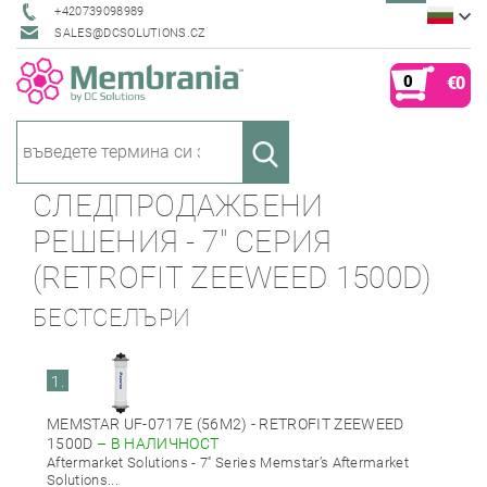
+420739098989
SALES@DCSOLUTIONS.CZ
0
€0
СЛЕДПРОДАЖБЕНИ
РЕШЕНИЯ - 7" СЕРИЯ
(RETROFIT ZEEWEED 1500D)
БЕСТСЕЛЪРИ
1.
MEMSTAR UF-0717E (56M2) - RETROFIT ZEEWEED
1500D
–
В НАЛИЧНОСТ
Aftermarket Solutions - 7'' Series Memstar’s Aftermarket
Solutions...