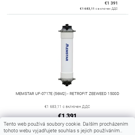
€1 391
€1 683,11
с включен ДДС
MEMSTAR UF-0717E (56M2) - RETROFIT ZEEWEED 1500D
€1 683,11 с включен ДДС
€1 391
€1 391 / 1 бр.
Tento web používá soubory cookie. Dalším procházením
tohoto webu vyjadřujete souhlas s jejich používáním..