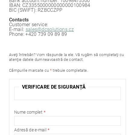
Bank account number: 100984/5500
IBAN: CZ3355000000000000100984
BIC (SWIFT): RZBCCZPP
Contacts
Customer service:
E-mail:
sales@dcsolutions.cz
Phone: +420 739 09 89 89
Aveţi întrebări? Vom răspunde la ele. Vă rugăm să completaţi cu
atenţie datele dumneavoastră de contact.
Câmpurile marcate cu
*
trebuie completate.
VERIFICARE DE SIGURANȚĂ
Nume complet
Adresă de e-mail