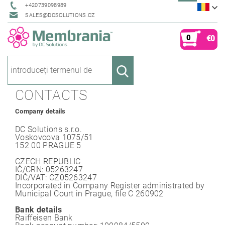
+420739098989
SALES@DCSOLUTIONS.CZ
0
€0
CONTACTS
Company details
DC Solutions s.r.o.
Voskovcova 1075/51
152 00 PRAGUE 5
CZECH REPUBLIC
IČ/CRN: 05263247
DIČ/VAT: CZ05263247
Incorporated in Company Register administrated by
Municipal Court in Prague, file C 260902
Bank details
Raiffeisen Bank