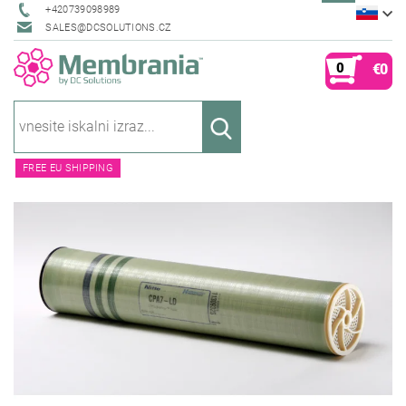
+420739098989
SALES@DCSOLUTIONS.CZ
0
€0
FREE EU SHIPPING