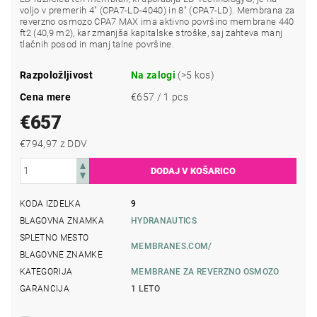
voljo v premerih 4" (CPA7-LD-4040) in 8" (CPA7-LD). Membrana za
reverzno osmozo CPA7 MAX ima aktivno površino membrane 440
ft2 (40,9 m2), kar zmanjša kapitalske stroške, saj zahteva manj
tlačnih posod in manj talne površine.
Razpoložljivost
Na zalogi
(>5 kos)
Cena mere
€657 / 1 pcs
€657
€794,97 z DDV
KODA IZDELKA
9
BLAGOVNA ZNAMKA
HYDRANAUTICS
SPLETNO MESTO
MEMBRANES.COM/
BLAGOVNE ZNAMKE
KATEGORIJA
MEMBRANE ZA REVERZNO OSMOZO
GARANCIJA
1 LETO