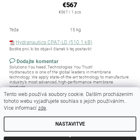
€567
€567 / 1 pcs
Teža
15 kg
Hydranautics CPA7-LD (510.1 kB)
Bodite prvi, ki bo objavil članek k tej postavki!
Dodajte komentar
Solutions You Need, Technologies You Trust!
Hydranautics is one of the global leaders in membrane
technology. We apply state-of-the-art technology to manufacture
industry’s most advanced, high-performance membrane
products.
Tento web používá soubory cookie. Dalším procházením
tohoto webu vyjadřujete souhlas s jejich používáním..
Více informací
zde
.
NASTAVITVE
Urejanje nastavitev piškotkov
2026 © Membrania, vse pravice pridržane.