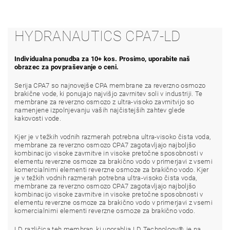
HYDRANAUTICS CPA7-LD
Individualna ponudba za 10+ kos. Prosimo, uporabite naš
obrazec za povpraševanje o ceni.
Serija CPA7 so najnovejše CPA membrane za reverzno osmozo
brakične vode, ki ponujajo najvišjo zavrnitev soli v industriji. Te
membrane za reverzno osmozo z ultra-visoko zavrnitvijo so
namenjene izpolnjevanju vaših najčistejših zahtev glede
kakovosti vode.
Kjer je v težkih vodnih razmerah potrebna ultra-visoko čista voda,
membrane za reverzno osmozo CPA7 zagotavljajo najboljšo
kombinacijo visoke zavrnitve in visoke pretočne sposobnosti v
elementu reverzne osmoze za brakično vodo v primerjavi z vsemi
komercialnimi elementi reverzne osmoze za brakično vodo. Kjer
je v težkih vodnih razmerah potrebna ultra-visoko čista voda,
membrane za reverzno osmozo CPA7 zagotavljajo najboljšo
kombinacijo visoke zavrnitve in visoke pretočne sposobnosti v
elementu reverzne osmoze za brakično vodo v primerjavi z vsemi
komercialnimi elementi reverzne osmoze za brakično vodo.
LD različica teh membran, ki uporablja LD Technology®, je na