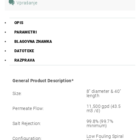
Vprašanje
OPIS
PARAMETRI
BLAGOVNA ZNAMKA
DATOTEKE
RAZPRAVA
General Product Description*
8″ diameter & 40″
Size:
length
11,500 gpd (43.5
Permeate Flow:
m3 /d)
99.8% (99.7%
Salt Rejection:
minimum)
Low Fouling Spiral
Configuration: