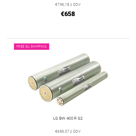
€796,18 z DDV
€658
FREE EU SHIPPING
LG BW 400 R G2
€686,07 z DDV