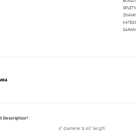
BLAGO
SPLET
ZNAMK
KATEG
GARAN
AMKA
t Description*
4″ diameter & 40″ length