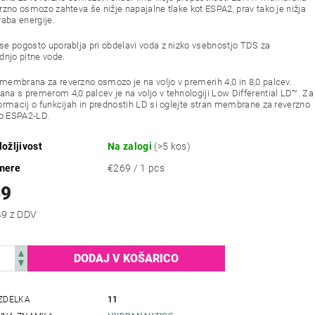
rzno osmozo zahteva še nižje napajalne tlake kot ESPA2, prav tako je nižja
raba energije.
e pogosto uporablja pri obdelavi voda z nizko vsebnostjo TDS za
dnjo pitne vode.
embrana za reverzno osmozo je na voljo v premerih 4,0 in 8,0 palcev.
a s premerom 4,0 palcev je na voljo v tehnologiji Low Differential LD™. Za
ormacij o funkcijah in prednostih LD si oglejte stran membrane za reverzno
 ESPA2-LD.
ožljivost
Na zalogi
(>5 kos)
mere
€269 / 1 pcs
69
€325,49 z DDV
IZDELKA
11