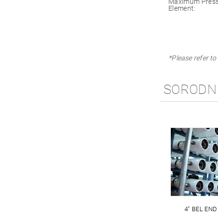
Maximum Pressu
Element:
*Please refer to
SORODNI
4" BEL EN