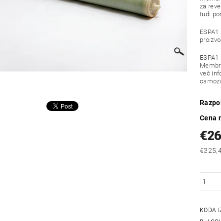
za reve
tudi po
ESPA1 s
proizvo
ESPA1 m
Membran
več inf
osmozo
Razpol
Cena 
€2
KODA 