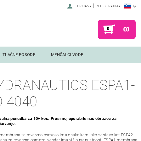
|
PRIJAVA
REGISTRACIJA
0
€0
TLAČNE POSODE
MEHČALCI VODE
YDRANAUTICS ESPA1-
D 4040
dualna ponudba za 10+ kos. Prosimo, uporabite naš obrazec za
ševanje.
membrana za reverzno osmozo ima enako kemijsko sestavo kot ESPA2
na za reverzno osmozo, vendar ima višjo prepustnost. ESPA1 membrana