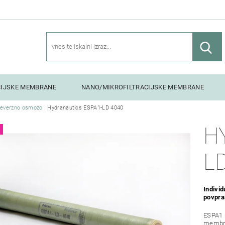
CIJSKE MEMBRANE
NANO/MIKROFILTRACIJSKE MEMBRANE
everzno osmozo
Hydranautics ESPA1-LD 4040
NG UNITS
H
L
Indivi
povpra
ESPA1 
membra