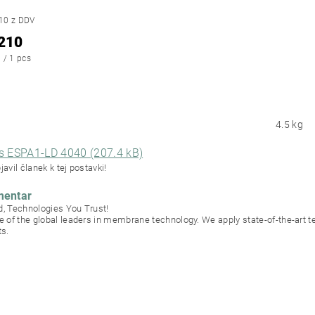
10 z DDV
210
 / 1 pcs
4.5 kg
s ESPA1-LD 4040 (207.4 kB)
bjavil članek k tej postavki!
mentar
, Technologies You Trust!
e of the global leaders in membrane technology. We apply state-of-the-art
s.