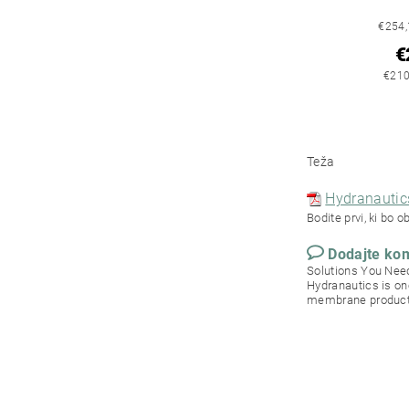
€254,
€
€210
Teža
Hydranautic
Bodite prvi, ki bo o
Dodajte ko
Solutions You Need
Hydranautics is on
membrane product