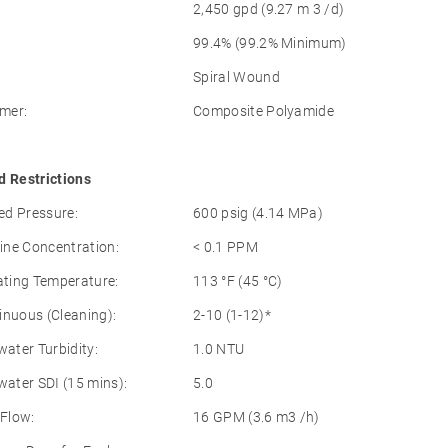
2,450 gpd (9.27 m 3 /d)
99.4% (99.2% Minimum)
Spiral Wound
mer:
Composite Polyamide
d Restrictions
d Pressure:
600 psig (4.14 MPa)
ne Concentration:
< 0.1 PPM
ting Temperature:
113 °F (45 °C)
inuous (Cleaning):
2-10 (1-12)*
ter Turbidity:
1.0 NTU
ter SDI (15 mins):
5.0
Flow:
16 GPM (3.6 m3 /h)