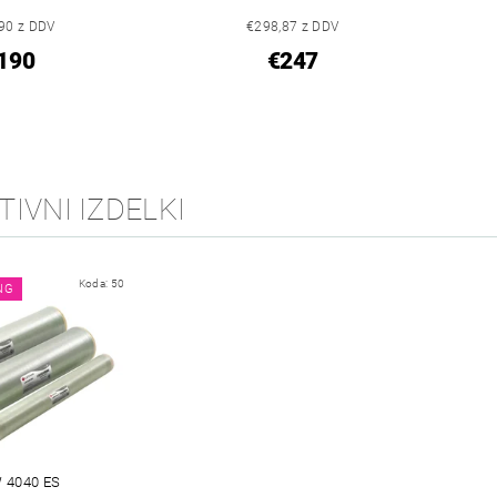
90 z DDV
€298,87 z DDV
190
€247
IVNI IZDELKI
Koda:
50
NG
 4040 ES