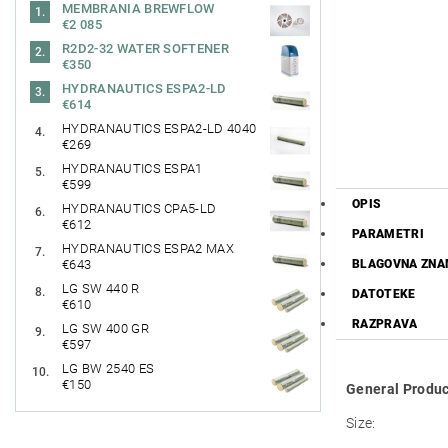
MEMBRANIA BREWFLOW
€2 085
R2D2-32 WATER SOFTENER
€350
HYDRANAUTICS ESPA2-LD
€614
HYDRANAUTICS ESPA2-LD 4040
€269
HYDRANAUTICS ESPA1
€599
OPIS
HYDRANAUTICS CPA5-LD
€612
PARAMETRI
HYDRANAUTICS ESPA2 MAX
BLAGOVNA ZN
€643
LG SW 440 R
DATOTEKE
€610
RAZPRAVA
LG SW 400 GR
€597
LG BW 2540 ES
€150
General Produc
Size: