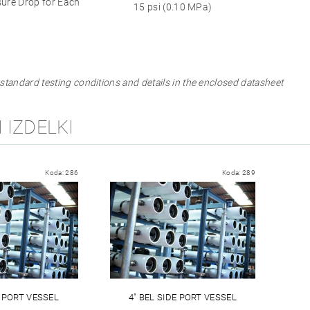
re Drop for Each
15 psi (0.10 MPa)
 standard testing conditions and details in the enclosed datasheet
 IZDELKI
Koda:
286
Koda:
289
D PORT VESSEL
4" BEL SIDE PORT VESSEL