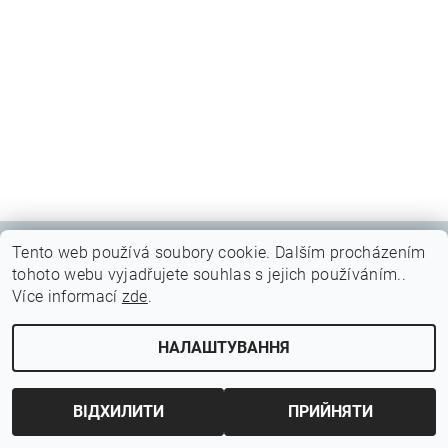
Tento web používá soubory cookie. Dalším procházením
tohoto webu vyjadřujete souhlas s jejich používáním..
Редагування налаштувань файлів
2026 © Membrania, всі права захищені.
Více informací
zde
.
cookie
НАЛАШТУВАННЯ
Створено Shoptet
ВІДХИЛИТИ
ПРИЙНЯТИ