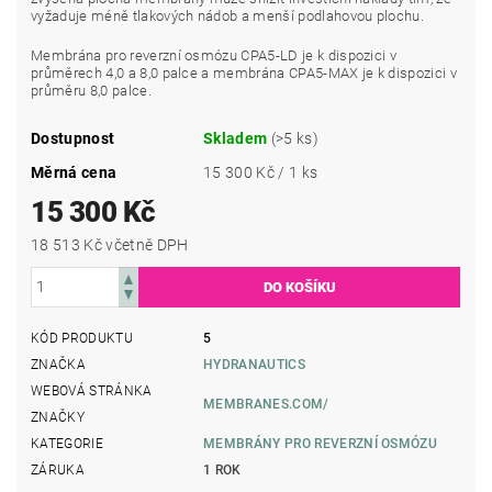
vyžaduje méně tlakových nádob a menší podlahovou plochu.
Membrána pro reverzní osmózu CPA5-LD je k dispozici v
průměrech 4,0 a 8,0 palce a membrána CPA5-MAX je k dispozici v
průměru 8,0 palce.
Dostupnost
Skladem
(>5 ks)
Měrná cena
15 300 Kč / 1 ks
15 300 Kč
18 513 Kč včetně DPH
KÓD PRODUKTU
5
ZNAČKA
HYDRANAUTICS
WEBOVÁ STRÁNKA
MEMBRANES.COM/
ZNAČKY
KATEGORIE
MEMBRÁNY PRO REVERZNÍ OSMÓZU
ZÁRUKA
1 ROK