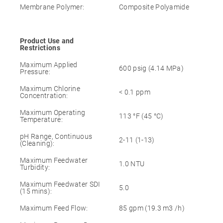
Membrane Polymer:
Composite Polyamide
Product Use and
Restrictions
Maximum Applied
600 psig (4.14 MPa)
Pressure:
Maximum Chlorine
< 0.1 ppm
Concentration:
Maximum Operating
113 °F (45 °C)
Temperature:
pH Range, Continuous
2-11 (1-13)
(Cleaning):
Maximum Feedwater
1.0 NTU
Turbidity:
Maximum Feedwater SDI
5.0
(15 mins):
Maximum Feed Flow:
85 gpm (19.3 m3 /h)