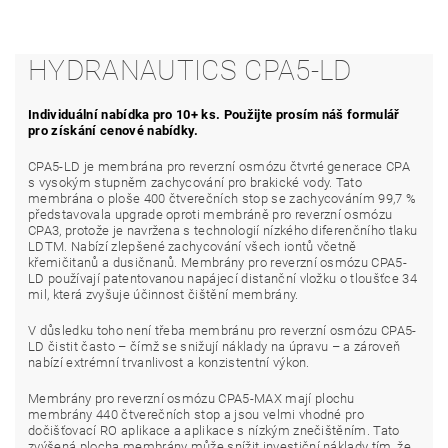
HYDRANAUTICS CPA5-LD
Individuální nabídka pro 10+ ks. Použijte prosím náš formulář
pro získání cenové nabídky.
CPA5-LD je membrána pro reverzní osmózu čtvrté generace CPA
s vysokým stupněm zachycování pro brakické vody. Tato
membrána o ploše 400 čtverečních stop se zachycováním 99,7 %
představovala upgrade oproti membráně pro reverzní osmózu
CPA3, protože je navržena s technologií nízkého diferenčního tlaku
LDTM. Nabízí zlepšené zachycování všech iontů včetně
křemičitanů a dusičnanů. Membrány pro reverzní osmózu CPA5-
LD používají patentovanou napájecí distanční vložku o tloušťce 34
mil, která zvyšuje účinnost čištění membrány.
V důsledku toho není třeba membránu pro reverzní osmózu CPA5-
LD čistit často – čímž se snižují náklady na úpravu – a zároveň
nabízí extrémní trvanlivost a konzistentní výkon.
Membrány pro reverzní osmózu CPA5-MAX mají plochu
membrány 440 čtverečních stop a jsou velmi vhodné pro
dočišťovací RO aplikace a aplikace s nízkým znečištěním. Tato
zvýšená plocha membrány může snížit investiční náklady tím, že