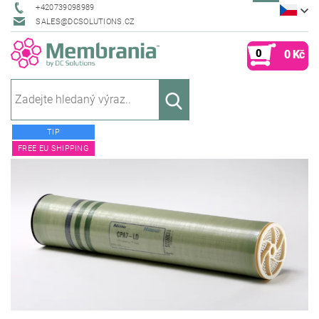
+420739098989
SALES@DCSOLUTIONS.CZ
0
0 Kč
TIP
FREE EU SHIPPING