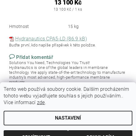
13 100 Kč
13 100 Kč / 1 ks
Hmotnost
15 kg
Hydranautics CPA5-LD (86.9 kB)
Buďte první, kdo napíše příspěvek k této položce.
Přidat komentář
Solutions You Need, Technologies You Trust!
Hydranautics is one of the global leaders in membrane
technology. We apply state-of-the-art technology to manufacture
industry’s most advanced, high-performance membrane
products.
Tento web používá soubory cookie. Dalším procházením
tohoto webu vyjadřujete souhlas s jejich používáním..
Více informací
zde
.
NASTAVENÍ
Upravit nastavení cookies
2026 © Membrania, všechna práva vyhrazena