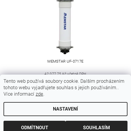
MEMSTAR UF-0717E
42 077,75 Kč včetně DPH
Tento web používá soubory cookie. Dalším procházením
34 775 Kč
tohoto webu vyjadřujete souhlas s jejich používáním..
34 775 Kč / 1 ks
Více informací
zde
.
NASTAVENÍ
Upravit nastavení cookies
2026 © Membrania, všechna práva vyhrazena
ODMÍTNOUT
SOUHLASÍM
Vytvořil Shoptet