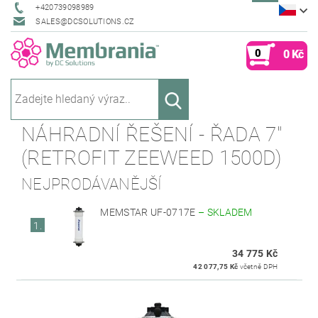
+420739098989
SALES@DCSOLUTIONS.CZ
0
0 Kč
NÁHRADNÍ ŘEŠENÍ - ŘADA 7"
(RETROFIT ZEEWEED 1500D)
NEJPRODÁVANĚJŠÍ
MEMSTAR UF-0717E
–
SKLADEM
1.
34 775 Kč
42 077,75 Kč
včetně DPH