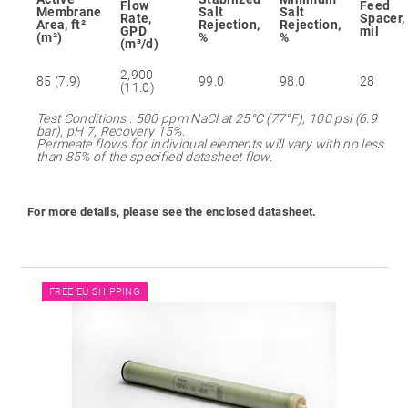
Flow
Feed
Membrane
Salt
Salt
Rate,
Spacer,
Area, ft²
Rejection,
Rejection,
GPD
mil
(m²)
%
%
(m³/d)
2,900
85 (7.9)
99.0
98.0
28
(11.0)
Test Conditions : 500 ppm NaCl at 25°C (77°F), 100 psi (6.9
bar), pH 7, Recovery 15%.
Permeate flows for individual elements will vary with no less
than 85% of the specified datasheet flow.
For more details, please see the enclosed datasheet.
FREE EU SHIPPING