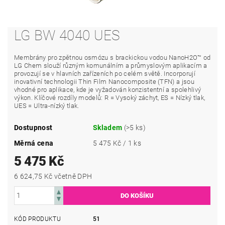
LG BW 4040 UES
Membrány pro zpětnou osmózu s brackickou vodou NanoH2O™ od
LG Chem slouží různým komunálním a průmyslovým aplikacím a
provozují se v hlavních zařízeních po celém světě. Incorporují
inovativní technologii Thin Film Nanocomposite (TFN) a jsou
vhodné pro aplikace, kde je vyžadován konzistentní a spolehlivý
výkon. Klíčové rozdíly modelů: R = Vysoký záchyt, ES = Nízký tlak,
UES = Ultra-nízký tlak.
Dostupnost
Skladem
(>5 ks)
Měrná cena
5 475 Kč / 1 ks
5 475 Kč
6 624,75 Kč včetně DPH
KÓD PRODUKTU
51