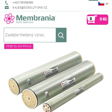
+420739098989
SALES@DCSOLUTIONS.CZ
0
0 Kč
FREE EU SHIPPING