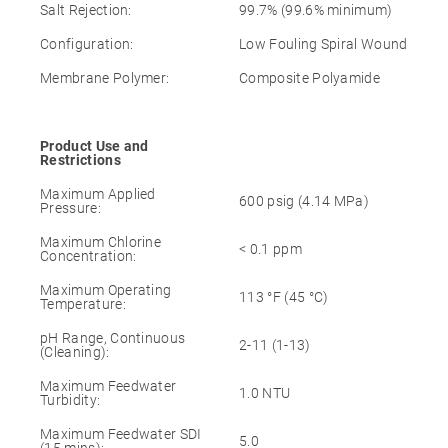
Salt Rejection:
99.7% (99.6% minimum)
Configuration:
Low Fouling Spiral Wound
Membrane Polymer:
Composite Polyamide
Product Use and
Restrictions
Maximum Applied
600 psig (4.14 MPa)
Pressure:
Maximum Chlorine
< 0.1 ppm
Concentration:
Maximum Operating
113 °F (45 °C)
Temperature:
pH Range, Continuous
2-11 (1-13)
(Cleaning):
Maximum Feedwater
1.0 NTU
Turbidity:
Maximum Feedwater SDI
5.0
(15 mins):