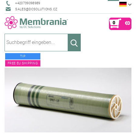
+420739098989
SALES@DCSOLUTIONS.CZ
0
€0
TIP
FREE EU SHIPPING