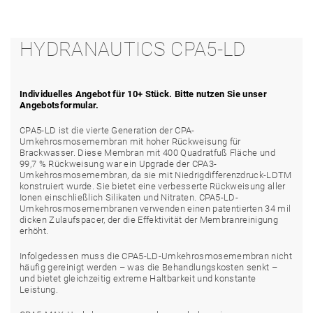
HYDRANAUTICS CPA5-LD
Individuelles Angebot für 10+ Stück. Bitte nutzen Sie unser
Angebotsformular.
CPA5-LD ist die vierte Generation der CPA-
Umkehrosmosemembran mit hoher Rückweisung für
Brackwasser. Diese Membran mit 400 Quadratfuß Fläche und
99,7 % Rückweisung war ein Upgrade der CPA3-
Umkehrosmosemembran, da sie mit Niedrigdifferenzdruck-LDTM
konstruiert wurde. Sie bietet eine verbesserte Rückweisung aller
Ionen einschließlich Silikaten und Nitraten. CPA5-LD-
Umkehrosmosemembranen verwenden einen patentierten 34 mil
dicken Zulaufspacer, der die Effektivität der Membranreinigung
erhöht.
Infolgedessen muss die CPA5-LD-Umkehrosmosemembran nicht
häufig gereinigt werden – was die Behandlungskosten senkt –
und bietet gleichzeitig extreme Haltbarkeit und konstante
Leistung.