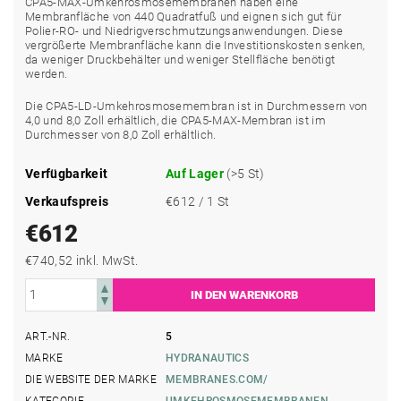
CPA5-MAX-Umkehrosmosemembranen haben eine
Membranfläche von 440 Quadratfuß und eignen sich gut für
Polier-RO- und Niedrigverschmutzungsanwendungen. Diese
vergrößerte Membranfläche kann die Investitionskosten senken,
da weniger Druckbehälter und weniger Stellfläche benötigt
werden.
Die CPA5-LD-Umkehrosmosemembran ist in Durchmessern von
4,0 und 8,0 Zoll erhältlich, die CPA5-MAX-Membran ist im
Durchmesser von 8,0 Zoll erhältlich.
Verfügbarkeit
Auf Lager
(>5 St)
Verkaufspreis
€612 / 1 St
€612
€740,52 inkl. MwSt.
ART.-NR.
5
MARKE
HYDRANAUTICS
DIE WEBSITE DER MARKE
MEMBRANES.COM/
KATEGORIE
UMKEHROSMOSEMEMBRANEN