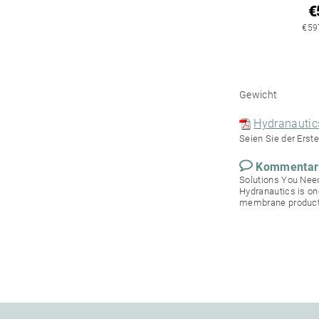
€
€597
Gewicht
Hydranautic
Seien Sie der Erste
Kommentar 
Solutions You Need
Hydranautics is on
membrane product