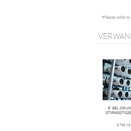
*Please refer to
VERWAN
8" BEL-DRU
STIRNSEITIG
€796,18 