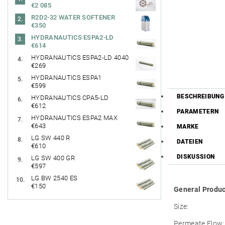
€2 085
R2D2-32 WATER SOFTENER
€350
HYDRANAUTICS ESPA2-LD
€614
HYDRANAUTICS ESPA2-LD 4040
€269
HYDRANAUTICS ESPA1
€599
BESCHREIBUNG
HYDRANAUTICS CPA5-LD
€612
PARAMETERN
HYDRANAUTICS ESPA2 MAX
€643
MARKE
LG SW 440 R
DATEIEN
€610
DISKUSSION
LG SW 400 GR
€597
LG BW 2540 ES
€150
General Produc
Size:
Permeate Flow: