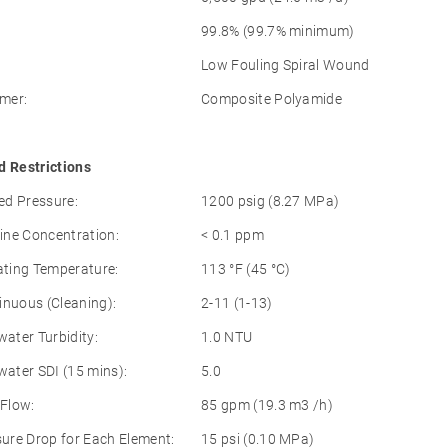
99.8% (99.7% minimum)
Low Fouling Spiral Wound
mer:
Composite Polyamide
d Restrictions
d Pressure:
1200 psig (8.27 MPa)
ne Concentration:
< 0.1 ppm
ting Temperature:
113 °F (45 °C)
inuous (Cleaning):
2-11 (1-13)
ter Turbidity:
1.0 NTU
ter SDI (15 mins):
5.0
Flow:
85 gpm (19.3 m3 /h)
re Drop for Each Element:
15 psi (0.10 MPa)