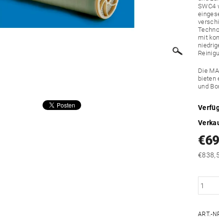
SWC4 w
einges
verschi
Techno
mit ko
niedri
Reinig
Die MA
bieten
und Bo
Verfüg
Verka
€6
ART.-N