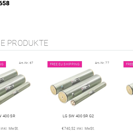
658
HE PRODUKTE
Art.-Nr.:
67
Art.-Nr.:
77
NG
FREE EU SHIPPING
FRE
W 400 SR
LG SW 400 SR G2
inkl. MwSt.
€740,52 inkl. MwSt.