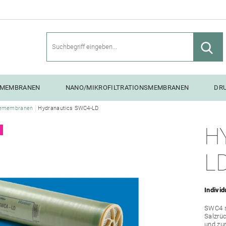
SMEMBRANEN
NANO/MIKROFILTRATIONSMEMBRANEN
DR
emembranen
Hydranautics SWC4-LD
NG UNITS
H
L
Individ
SWC4 s
Salzrü
und zu