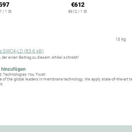
597
€612
 / 1 St
€612 / 1 St
15 kg
s SWC4-LD (83.6 kB)
, der einen Beitrag zu diesem Artikel schreibt!
hinzufügen
, Technologies You Trust!
e of the global leaders in membrane technology. We apply state-of-the-art
s.