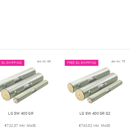
Art.-Nr.:
69
Art.-Nr.:
75
E EU SHIPPING
FREE EU SHIPPING
LG SW 400 GR
LG SW 400 GR G2
€722,37 inkl. MwSt.
€740,52 inkl. MwSt.