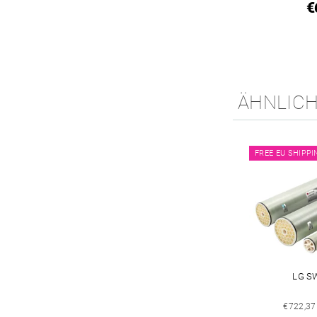
€
ÄHNLIC
FREE EU SHIPPI
LG S
€722,37 