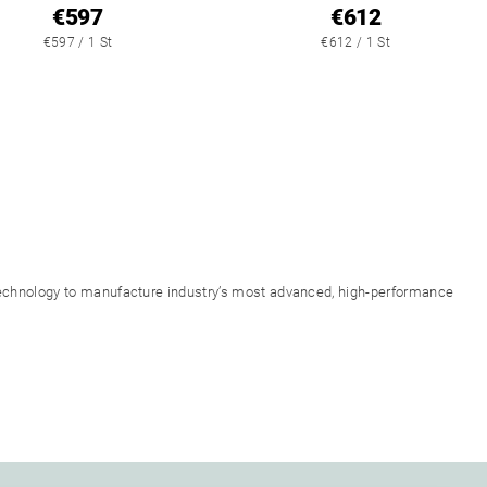
€597
€612
€597 / 1 St
€612 / 1 St
 technology to manufacture industry’s most advanced, high-performance