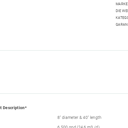
MARKE
DIE WE
KATEG
GARAN
t Description*
8″ diameter & 40″ length
6,500 gpd (24.6 m3 /d)