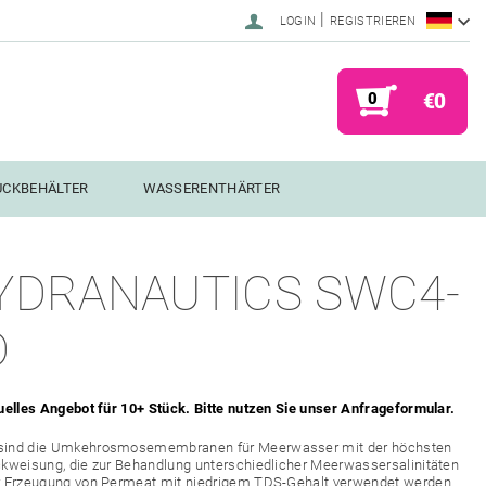
|
LOGIN
REGISTRIEREN
0
€0
UCKBEHÄLTER
WASSERENTHÄRTER
YDRANAUTICS SWC4-
D
uelles Angebot für 10+ Stück. Bitte nutzen Sie unser Anfrageformular.
ind die Umkehrosmosemembranen für Meerwasser mit der höchsten
ckweisung, die zur Behandlung unterschiedlicher Meerwassersalinitäten
r Erzeugung von Permeat mit niedrigem TDS-Gehalt verwendet werden.