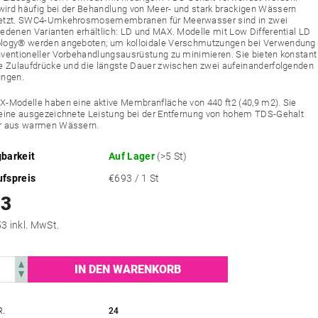
ird häufig bei der Behandlung von Meer- und stark brackigen Wässern
etzt. SWC4-Umkehrosmosemembranen für Meerwasser sind in zwei
edenen Varianten erhältlich: LD und MAX. Modelle mit Low Differential LD
logy® werden angeboten, um kolloidale Verschmutzungen bei Verwendung
nventioneller Vorbehandlungsausrüstung zu minimieren. Sie bieten konstant
ge Zulaufdrücke und die längste Dauer zwischen zwei aufeinanderfolgenden
ungen.
X-Modelle haben eine aktive Membranfläche von 440 ft2 (40,9 m2). Sie
 eine ausgezeichnete Leistung bei der Entfernung von hohem TDS-Gehalt
r aus warmen Wässern.
barkeit
Auf Lager
(>5 St)
ufspreis
€693 / 1 St
93
€838,53 inkl. MwSt.
R.
24