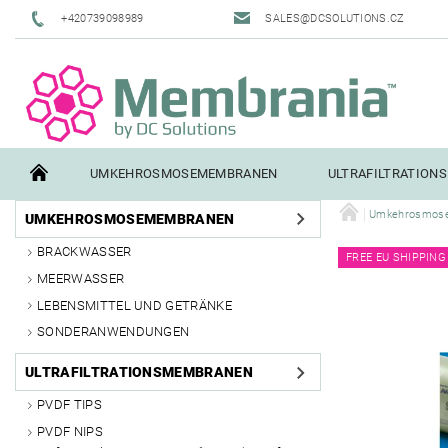
+420739098989
SALES@DCSOLUTIONS.CZ
UMKEHROSMOSEMEMBRANEN
ULTRAFILTRATION
Umkehrosmos
UMKEHROSMOSEMEMBRANEN
TERMS AND CONDITIONS
CONTACTS
PILOT TESTI
BRACKWASSER
FREE EU SHIPPING
MEERWASSER
LEBENSMITTEL UND GETRÄNKE
SONDERANWENDUNGEN
ULTRAFILTRATIONSMEMBRANEN
PVDF TIPS
PVDF NIPS