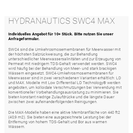
HYDRANAUTICS SWC4 MAX
Individuelles Angebot für 10+ Stück. Bitte nutzen Sie unser
Anfrageformular.
SWC4 sind die Umkehrosmosemembranen für Meerwasser mit
der höchsten Salzrückweisung, die zur Behandlung
unterschiedlicher Meerwassersalinitäten und zur Erzeugung von
Permeat mit niedrigem TDS-Gehalt verwendet werden. SWC4
wird häufig bei der Behandlung von Meer- und stark brackigen
Wässern eingesetzt. SWC4-Umkehrosmosemembranen für
Meerwasser sind in zwei verschiedenen Varianten erhältlich: LD
und MAX. Modelle mit Low Differential LD Technology® werden
angeboten, um kolloidale Verschmutzungen bei Verwendung mit
konventioneller Vorbehandlungsausrüstung zu minimieren. Sie
bieten konstant niedrige Zulaufdrücke und die längste Dauer
zwischen zwei aufeinanderfolgenden Reinigungen.
Die MAX-Modelle haben eine aktive Membranfläche von 440 ft2
(40,9 m2). Sie bieten eine ausgezeichnete Leistung bei der
Entfernung von hohem TDS-Gehalt und Bor aus warmen
Wässern.