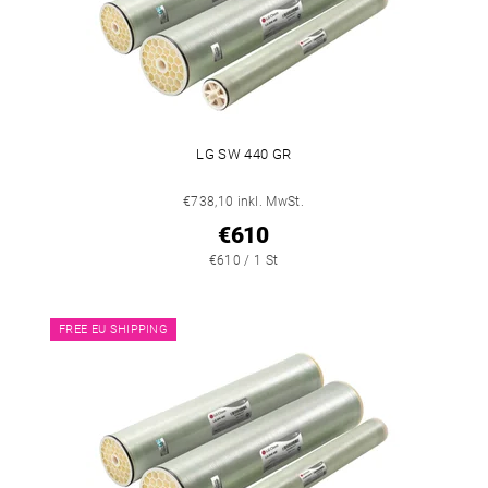
LG SW 440 GR
€738,10 inkl. MwSt.
€610
€610 / 1 St
FREE EU SHIPPING