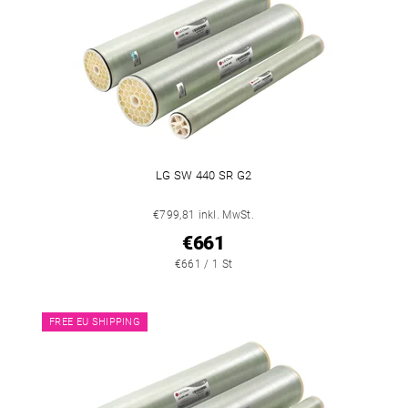
LG SW 440 SR G2
€799,81 inkl. MwSt.
€661
€661 / 1 St
FREE EU SHIPPING