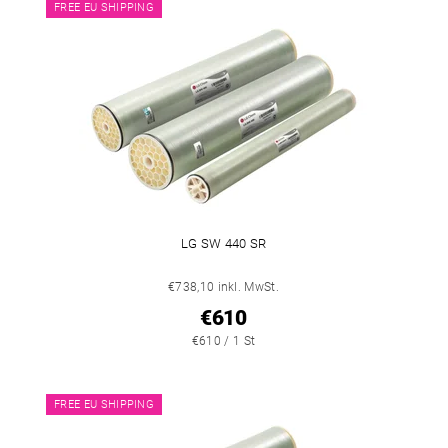
FREE EU SHIPPING
LG SW 440 SR
€738,10 inkl. MwSt.
€610
€610 / 1 St
FREE EU SHIPPING