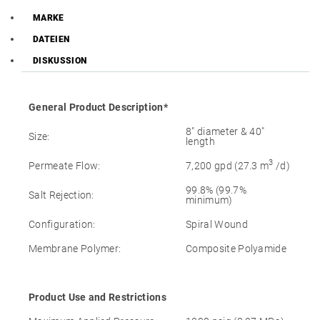
MARKE
DATEIEN
DISKUSSION
General Product Description*
8″ diameter & 40″
Size:
length
3
Permeate Flow:
7,200 gpd (27.3 m
/d)
99.8% (99.7%
Salt Rejection:
minimum)
Configuration:
Spiral Wound
Membrane Polymer:
Composite Polyamide
Product Use and Restrictions