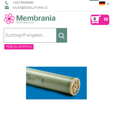
+420739098989
SALES@DCSOLUTIONS.CZ
0
€0
FREE EU SHIPPING