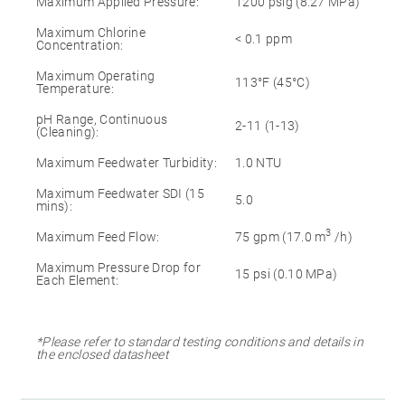
Maximum Applied Pressure:
1200 psig (8.27 MPa)
Maximum Chlorine
< 0.1 ppm
Concentration:
Maximum Operating
113°F (45°C)
Temperature:
pH Range, Continuous
2-11 (1-13)
(Cleaning):
Maximum Feedwater Turbidity:
1.0 NTU
Maximum Feedwater SDI (15
5.0
mins):
3
Maximum Feed Flow:
75 gpm (17.0 m
/h)
Maximum Pressure Drop for
15 psi (0.10 MPa)
Each Element:
*Please refer to standard testing conditions and details in
the enclosed datasheet