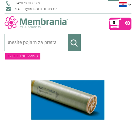
+420739098989
SALES@DCSOLUTIONS.CZ
0
€0
FREE EU SHIPPING