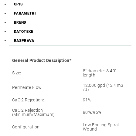
OPIS
PARAMETRI
BREND
DATOTEKE
RASPRAVA
General Product Description*
8″ diameter & 40″
Size:
length
12,000 gpd (45.4 m3
Permeate Flow:
/d)
CaCl2 Rejection:
91%
CaCl2 Rejection
80%/96%
(Minimum/Maximum):
Low Fouling Spiral
Configuration:
Wound