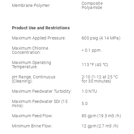
Composite
Membrane Polymer:
Polyamide
Product Use and Restrictions
Maximum Applied Pressure:
600 psig (4.14 MPa)
Maximum Chlorine
< 0.1 ppm
Concentration:
Maximum Operating
113 °F (45 °C)
Temperature:
pH Range, Continuous
2-10 (1-12 at 25 °C
(Cleaning):
for 30 minutes)
Maximum Feedwater Turbidity:
1.0 NTU
Maximum Feedwater SDI (15
5.0
mins):
Maximum Feed Flow:
85 gpm (19.3 m3 /h)
Minimum Brine Flow:
12 gpm (2.7 m3 /h)