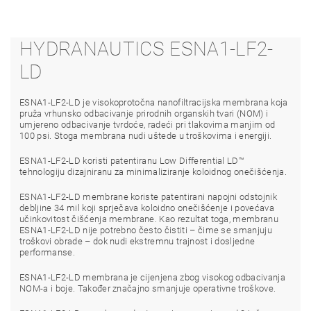
HYDRANAUTICS ESNA1-LF2-
LD
ESNA1-LF2-LD je visokoprotočna nanofiltracijska membrana koja
pruža vrhunsko odbacivanje prirodnih organskih tvari (NOM) i
umjereno odbacivanje tvrdoće, radeći pri tlakovima manjim od
100 psi. Stoga membrana nudi uštede u troškovima i energiji.
ESNA1-LF2-LD koristi patentiranu Low Differential LD™
tehnologiju dizajniranu za minimaliziranje koloidnog onečišćenja.
ESNA1-LF2-LD membrane koriste patentirani napojni odstojnik
debljine 34 mil koji sprječava koloidno onečišćenje i povećava
učinkovitost čišćenja membrane. Kao rezultat toga, membranu
ESNA1-LF2-LD nije potrebno često čistiti – čime se smanjuju
troškovi obrade – dok nudi ekstremnu trajnost i dosljedne
performanse.
ESNA1-LF2-LD membrana je cijenjena zbog visokog odbacivanja
NOM-a i boje. Također značajno smanjuje operativne troškove.