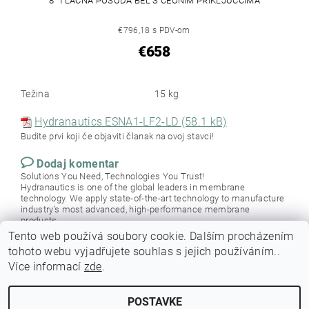
8" TLAČNA POSUDA BEL S ČEONIM PRIKLJUČCIMA
€796,18 s PDV-om
€658
Težina
15 kg
Hydranautics ESNA1-LF2-LD (58.1 kB)
Budite prvi koji će objaviti članak na ovoj stavci!
Dodaj komentar
Solutions You Need, Technologies You Trust!
Hydranautics is one of the global leaders in membrane
technology. We apply state-of-the-art technology to manufacture
industry’s most advanced, high-performance membrane
products.
Tento web používá soubory cookie. Dalším procházením
tohoto webu vyjadřujete souhlas s jejich používáním..
Více informací
zde
.
POSTAVKE