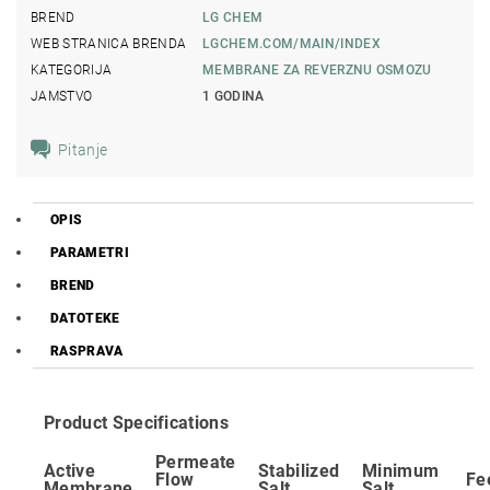
BREND
LG CHEM
WEB STRANICA BRENDA
LGCHEM.COM/MAIN/INDEX
KATEGORIJA
MEMBRANE ZA REVERZNU OSMOZU
JAMSTVO
1 GODINA
Pitanje
OPIS
PARAMETRI
BREND
DATOTEKE
RASPRAVA
Product Specifications
Permeate
Active
Stabilized
Minimum
Flow
Fe
Membrane
Salt
Salt