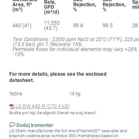
Rate,
Sp
Area, ft²
Rejection,
Rejection,
GPD
mi
(m²)
%
%
(m³/d)
11,550
440 (41)
99.6
99.5
28
(43.7)
Test Conditions : 2,000 ppm NaCl at 25°C (77°F), 225 ps
(15.5 bar), pH 7, Recovery 15%.
Permeate flows for individual elements may vary +25% 
-15%.
For more details, please see the enclosed
datasheet.
Težina
15 kg
LG BW 440 R (270.4 kB)
Budite prvi koji će objaviti članak na ovoj stavci!
Dodaj komentar
LG Chem manufactures the full line of NanoH2O™ seawater and
brackish waterreverse osmosis (RO) membranes based on