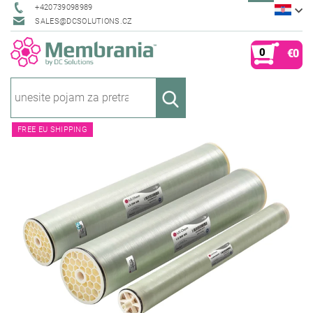
+420739098989
SALES@DCSOLUTIONS.CZ
0
€0
FREE EU SHIPPING