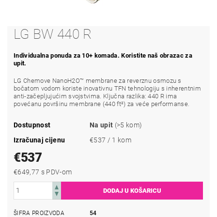
LG BW 440 R
Individualna ponuda za 10+ komada. Koristite naš obrazac za
upit.
LG Chemove NanoH2O™ membrane za reverznu osmozu s
bočatom vodom koriste inovativnu TFN tehnologiju s inherentnim
anti-začepljujućim svojstvima. Ključna razlika: 440 R ima
povećanu površinu membrane (440 ft²) za veće performanse.
Dostupnost
Na upit
(>5 kom)
Izračunaj cijenu
€537 / 1 kom
€537
€649,77 s PDV-om
ŠIFRA PROIZVODA
54