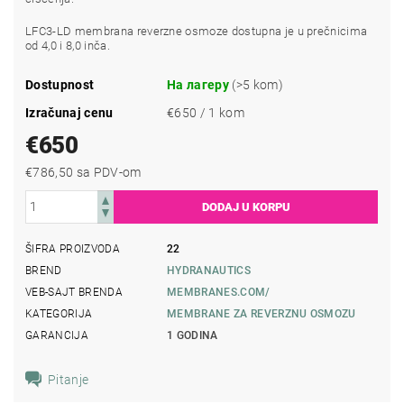
LFC3-LD membrana reverzne osmoze dostupna je u prečnicima
od 4,0 i 8,0 inča.
Dostupnost
На лагеру
(>5 kom)
Izračunaj cenu
€650 / 1 kom
€650
€786,50 sa PDV-om
ŠIFRA PROIZVODA
22
BREND
HYDRANAUTICS
VEB-SAJT BRENDA
MEMBRANES.COM/
KATEGORIJA
MEMBRANE ZA REVERZNU OSMOZU
GARANCIJA
1 GODINA
Pitanje