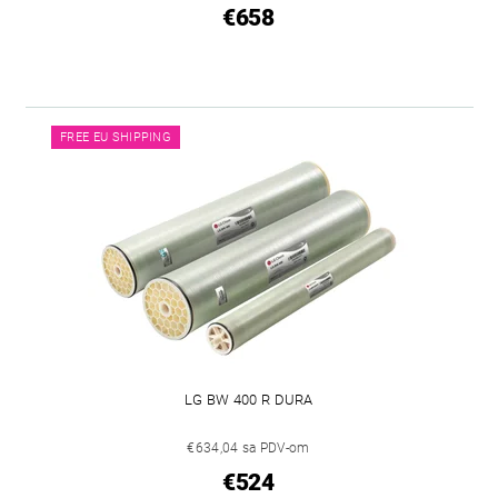
€658
FREE EU SHIPPING
LG BW 400 R DURA
€634,04 sa PDV-om
€524