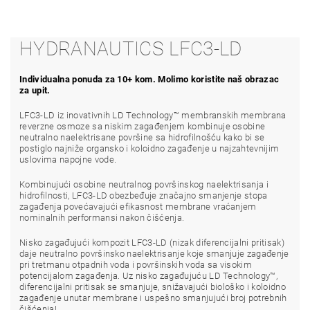
HYDRANAUTICS LFC3-LD
Individualna ponuda za 10+ kom. Molimo koristite naš obrazac
za upit.
LFC3-LD iz inovativnih LD Technology™ membranskih membrana
reverzne osmoze sa niskim zagađenjem kombinuje osobine
neutralno naelektrisane površine sa hidrofilnošću kako bi se
postiglo najniže organsko i koloidno zagađenje u najzahtevnijim
uslovima napojne vode.
Kombinujući osobine neutralnog površinskog naelektrisanja i
hidrofilnosti, LFC3-LD obezbeđuje značajno smanjenje stopa
zagađenja povećavajući efikasnost membrane vraćanjem
nominalnih performansi nakon čišćenja.
Nisko zagađujući kompozit LFC3-LD (nizak diferencijalni pritisak)
daje neutralno površinsko naelektrisanje koje smanjuje zagađenje
pri tretmanu otpadnih voda i površinskih voda sa visokim
potencijalom zagađenja. Uz nisko zagađujuću LD Technology™,
diferencijalni pritisak se smanjuje, snižavajući biološko i koloidno
zagađenje unutar membrane i uspešno smanjujući broj potrebnih
čišćenja!