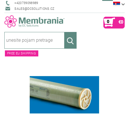
+420739098989
SALES@DCSOLUTIONS.CZ
0
€0
FREE EU SHIPPING