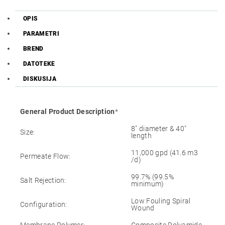
OPIS
PARAMETRI
BREND
DATOTEKE
DISKUSIJA
General Product Description
*
8″ diameter & 40″
Size:
length
11,000 gpd (41.6 m3
Permeate Flow:
/d)
99.7% (99.5%
Salt Rejection:
minimum)
Low Fouling Spiral
Configuration:
Wound
Membrane Polymer:
Composite Polyamide