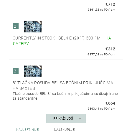
€712
€861,52
sa PDV-om
2.
CURRENTLY IN STOCK - BEL4-E-(2X1'')-300-1M
–
НА
ЛАГЕРУ
€312
€377,52
sa PDV-om
3.
8" TLAČNA POSUDA BEL SA BOČNIM PRIKLJUČCIMA
–
НА ЗАХТЕВ
Tlačne posude BEL 8" sa bočnim priključcima su dizajnirane
za standardne...
€664
€803,44
sa PDV-om
PRIKAŽI JOŠ
NAJJEFTINIJE
NAJSKUPLJE