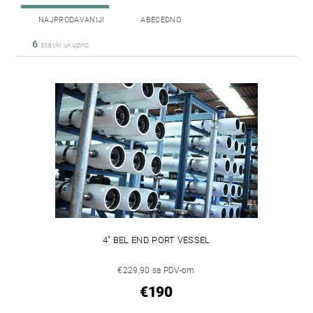
NAJPRODAVANIJI
ABECEDNO
6
stavki ukupno
4" BEL END PORT VESSEL
€229,90 sa PDV-om
€190