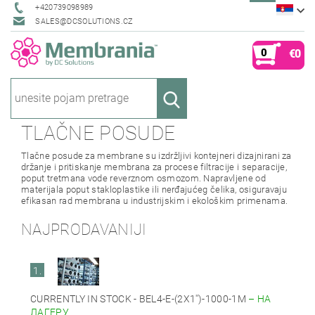
+420739098989
SALES@DCSOLUTIONS.CZ
0
€0
TLAČNE POSUDE
Tlačne posude za membrane su izdržljivi kontejneri dizajnirani za
držanje i pritiskanje membrana za procese filtracije i separacije,
poput tretmana vode reverznom osmozom. Napravljene od
materijala poput stakloplastike ili nerđajućeg čelika, osiguravaju
efikasan rad membrana u industrijskim i ekološkim primenama.
NAJPRODAVANIJI
1.
CURRENTLY IN STOCK - BEL4-E-(2X1'')-1000-1M
–
НА
ЛАГЕРУ