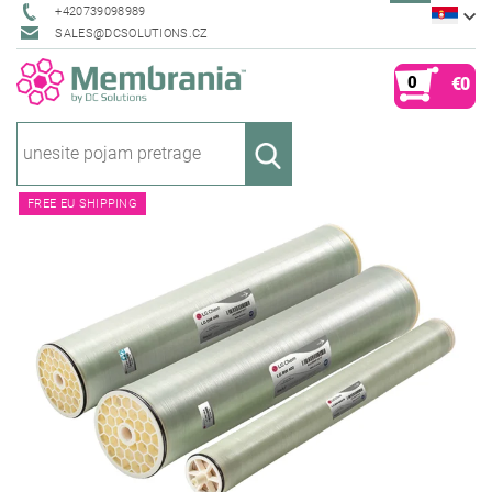
+420739098989
SALES@DCSOLUTIONS.CZ
0
€0
FREE EU SHIPPING