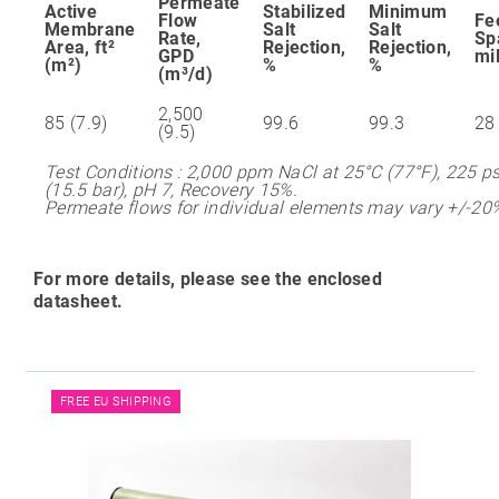
Permeate
Active
Stabilized
Minimum
Flow
Fe
Membrane
Salt
Salt
Rate,
Sp
Area, ft²
Rejection,
Rejection,
GPD
mi
(m²)
%
%
(m³/d)
2,500
85 (7.9)
99.6
99.3
28
(9.5)
Test Conditions : 2,000 ppm NaCl at 25°C (77°F), 225 ps
(15.5 bar), pH 7, Recovery 15%.
Permeate flows for individual elements may vary +/-20
For more details, please see the enclosed
datasheet.
FREE EU SHIPPING