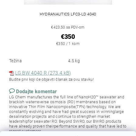
HYDRANAUTICS LFC3-LD 4040
€423,50 sa PDV-om
€350
€350 / 1 kom
Težina
4.5 kg
LG BW 4040 R (273.4 kB)
Budite prvi koji će objaviti članak za ovu stavku!
Dodajte komentar
LG Chem manufactures the full line of NanoH2O™ seawater and
brackish waterreverse osmosis (RO) membranes based on
innovative Thin Film Nanocomposite(TFN) technology. We are
constantly evolving and have had great success in winninglarge
desalination projects and continue to strengthen market
leadershipfor seawater RO. Beyond SWRO, our BWRO products
have already proven theirperformance and quality that have led to
repeat customers.