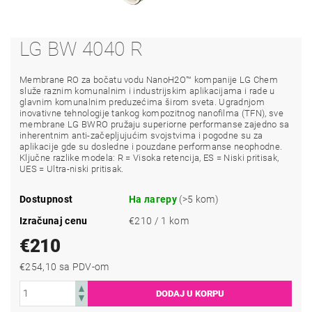
LG BW 4040 R
Membrane RO za bočatu vodu NanoH2O™ kompanije LG Chem
služe raznim komunalnim i industrijskim aplikacijama i rade u
glavnim komunalnim preduzećima širom sveta. Ugradnjom
inovativne tehnologije tankog kompozitnog nanofilma (TFN), sve
membrane LG BWRO pružaju superiorne performanse zajedno sa
inherentnim anti-začepljujućim svojstvima i pogodne su za
aplikacije gde su dosledne i pouzdane performanse neophodne.
Ključne razlike modela: R = Visoka retencija, ES = Niski pritisak,
UES = Ultra-niski pritisak.
Dostupnost
На лагеру
(>5 kom)
Izračunaj cenu
€210 / 1 kom
€210
€254,10 sa PDV-om